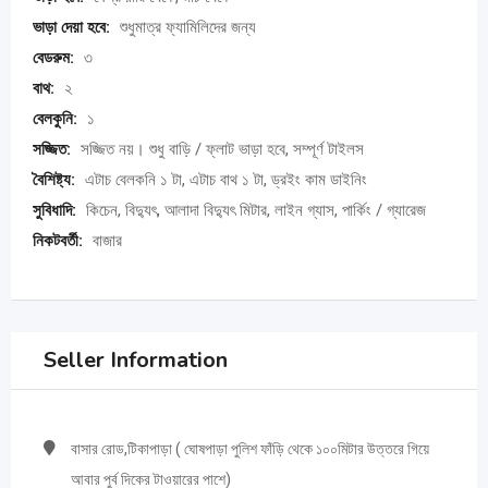
ভাড়া দেয়া হবে:
শুধুমাত্র ফ্যামিলিদের জন্য
বেডরুম:
৩
বাথ:
২
বেলকুনি:
১
সজ্জিত:
সজ্জিত নয়। শুধু বাড়ি / ফ্লাট ভাড়া হবে, সম্পূর্ণ টাইলস
বৈশিষ্ট্য:
এটাচ বেলকনি ১ টা, এটাচ বাথ ১ টা, ড্রইং কাম ডাইনিং
সুবিধাদি:
কিচেন, বিদ্যুৎ, আলাদা বিদ্যুৎ মিটার, লাইন গ্যাস, পার্কিং / গ্যারেজ
নিকটবর্তী:
বাজার
Seller Information
বাসার রোড,টিকাপাড়া ( ঘোষপাড়া পুলিশ ফাঁড়ি থেকে ১০০মিটার উত্তরে গিয়ে
আবার পুর্ব দিকের টাওয়ারের পাশে)