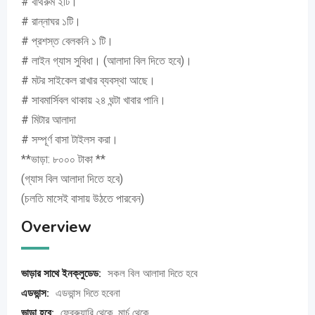
# বাথরুম ২টি।
# রান্নাঘর ১টি।
# প্রশস্ত বেলকনি ১ টি।
# লাইন গ্যাস সুবিধা। (আলাদা বিল দিতে হবে)।
# মটর সাইকেল রাখার ব্যবস্থা আছে।
# সাবমার্সিবল থাকায় ২৪ ঘন্টা খাবার পানি।
# মিটার আলাদা
# সম্পূর্ণ বাসা টাইলস করা।
**ভাড়া: ৮০০০ টাকা **
(গ্যাস বিল আলাদা দিতে হবে)
(চলতি মাসেই বাসায় উঠতে পারবেন)
Overview
ভাড়ার সাথে ইনক্লুডেড:
সকল বিল আলাদা দিতে হবে
এডভান্স:
এডভান্স দিতে হবেনা
ভাড়া হবে:
ফেব্রুয়ারি থেকে, মার্চ থেকে