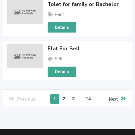
Tolet for family or Bachelor
Rent
Details
Flat For Sell
Sell
Details
1
2
3
...
14
Previous
Next