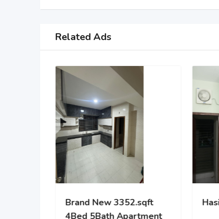
Related Ads
Scion the Liberty
Brand New 3352.
4Bed 5Bath Apa