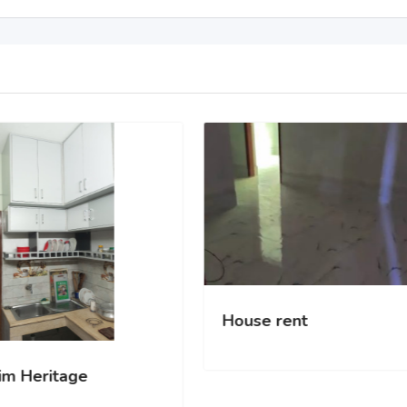
Hou
sqft
Hasim Heritage
rtment