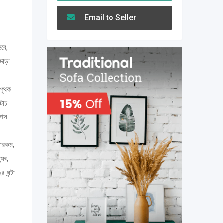
Email to Seller
হবে,
ভাড়া
 পৃথক
টাচ
পেস
টারকম,
যুৎ,
৪ ঘন্টা