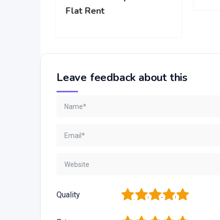
Flat Rent
Leave feedback about this
1
2
3
4
5
Quality