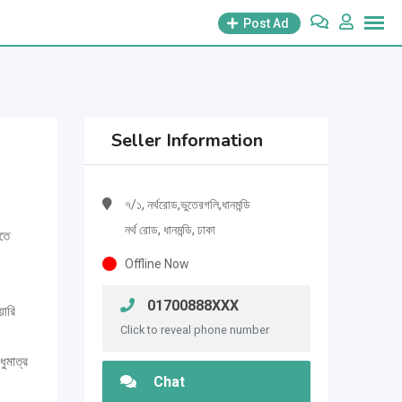
Post Ad
Seller Information
৭/১, নর্থরোড,ভুতেরগলি,ধানমন্ডি
নর্থ রোড, ধানমন্ডি, ঢাকা
তে
Offline Now
01700888XXX
়ারি
Click to reveal phone number
ধুমাত্র
Chat