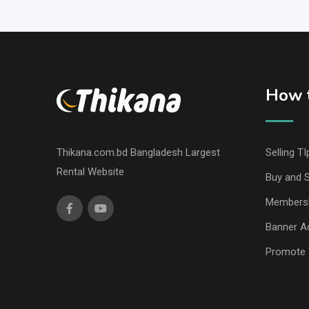
How t
Thikana.com.bd Bangladesh Largest
Selling TI
Rental Website
Buy and S
Members
Banner Ad
Promote 