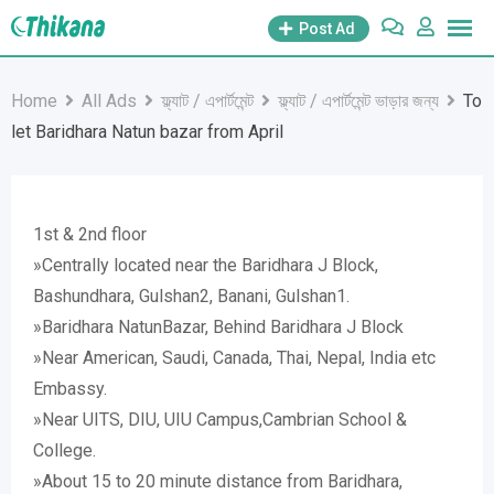
Skip
Post Ad
to
content
Home
All Ads
ফ্ল্যাট / এপার্টমেন্ট
ফ্ল্যাট / এপার্টমেন্ট ভাড়ার জন্য
To
let Baridhara Natun bazar from April
1st & 2nd floor
»Centrally located near the Baridhara J Block,
Bashundhara, Gulshan2, Banani, Gulshan1.
»Baridhara NatunBazar, Behind Baridhara J Block
»Near American, Saudi, Canada, Thai, Nepal, India etc
Embassy.
»Near UITS, DIU, UIU Campus,Cambrian School &
College.
»About 15 to 20 minute distance from Baridhara,