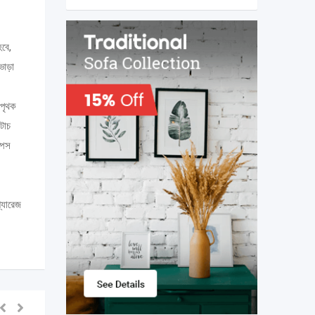
হবে,
ভাড়া
 পৃথক
টাচ
পেস
গ্যারেজ