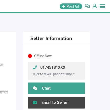
Post Ad
Seller Information
Offline Now
তে
01745181XXX
Click to reveal phone number
Chat
ধুমাত্র
Email to Seller