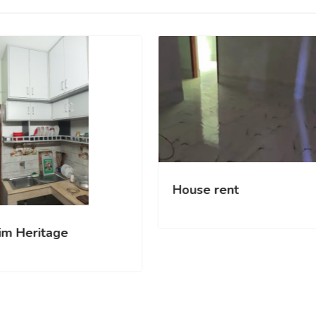
Ho
.sqft
Hasim Heritage
artment