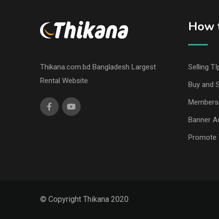
How t
Thikana.com.bd Bangladesh Largest
Selling TI
Rental Website
Buy and S
Members
Banner Ad
Promote 
© Copyright Thikana 2020