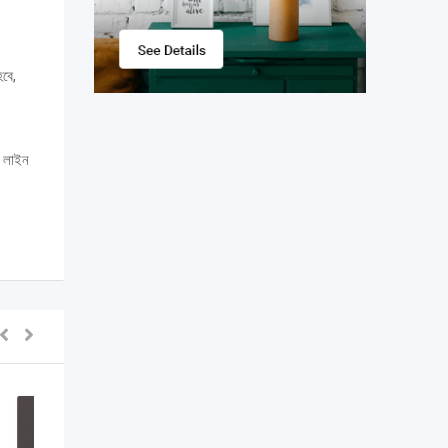
হবে,
, লাইন