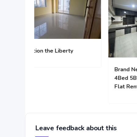
Scion the Liberty
Bra
4Be
Fla
Leave feedback about this