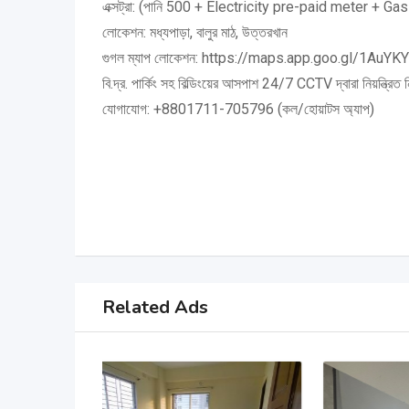
এক্সট্রা: (পানি 500 + Electricity pre-paid meter + Gas
লোকেশন: মধ্যপাড়া, বালুর মাঠ, উত্তরখান
গুগল ম্যাপ লোকেশন: https://maps.app.goo.gl/1AuY
বি.দ্র. পার্কিং সহ বিল্ডিংয়ের আসপাশ 24/7 CCTV দ্বারা নিয়ন্ত্রিত 
যোগাযোগ: +8801711-705796 (কল/হোয়াটস অ্যাপ)
Related Ads