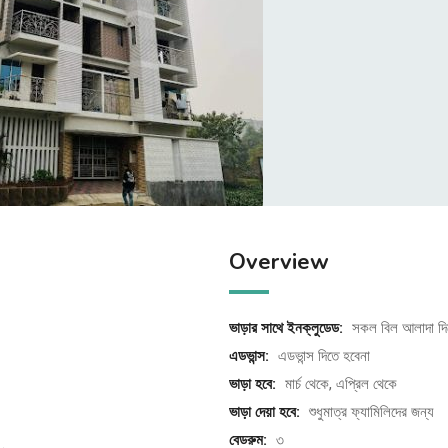
Overview
ভাড়ার সাথে ইনক্লুডেড:
সকল বিল আলাদা দি
এডভান্স:
এডভান্স দিতে হবেনা
ভাড়া হবে:
মার্চ থেকে, এপ্রিল থেকে
ভাড়া দেয়া হবে:
শুধুমাত্র ফ্যামিলিদের জন্য
বেডরুম:
৩