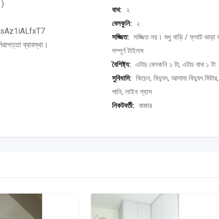
 )
বাথ:
২
বেলকুনি:
২
KYsAz1iALfxT7
সজ্জিত:
সজ্জিত নয়। শুধু বাড়ি / ফ্লাট ভাড়া 
নিরাপত্তা ব্যাবস্থা।
সম্পূর্ণ টাইলস
বৈশিষ্ট্য:
এটাচ বেলকনি ১ টা, এটাচ বাথ ১ টা
সুবিধাদি:
কিচেন, বিদ্যুৎ, আলাদা বিদ্যুৎ মিটার
পানি, লাইন গ্যাস
নিকটবর্তী:
বাজার