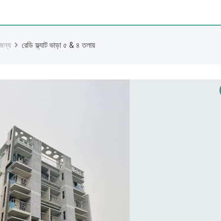
 জন্য
রেডি ফ্ল্যাট ভাড়া ৫ & ৪ তলায়