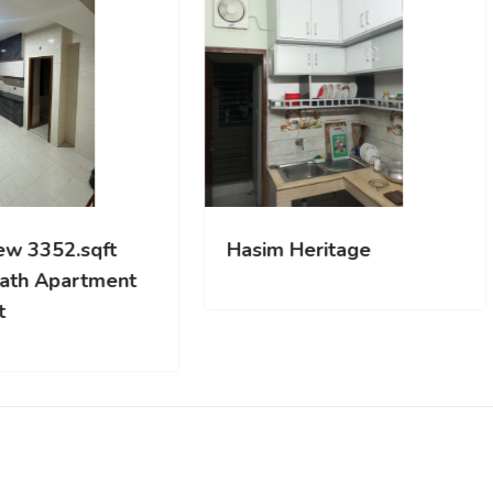
nd New 3352.sqft
Hasim Heritage
d 5Bath Apartment
t Rent