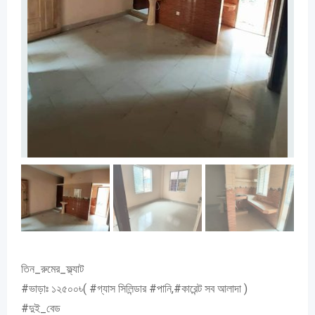
তিন_রুমের_ফ্ল্যাট
#ভাড়াঃ ১২৫০০৳( #গ্যাস সিলিন্ডার #পানি,#কারেন্ট সব আলাদা )
#দুই_বেড