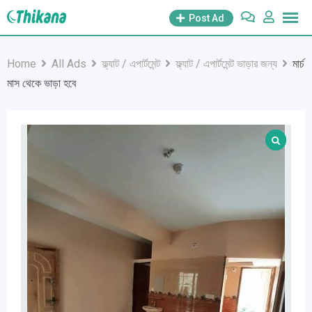
Skip
Post Ad
to
content
Home
All Ads
ফ্ল্যাট / এপার্টমেন্ট
ফ্ল্যাট / এপার্টমেন্ট ভাড়ার জন্য
মার্চ
মাস থেকে ভাড়া হবে