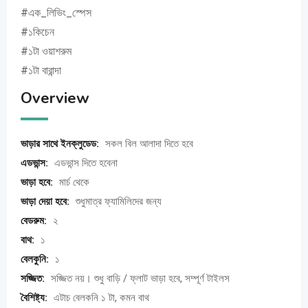
#এক_লিভিং_স্পেস
#১কিচেন
#১টা ওয়াশরুম
#১টা বারান্দা
Overview
ভাড়ার সাথে ইনক্লুডেড:
সকল বিল আলাদা দিতে হবে
এডভান্স:
এডভান্স দিতে হবেনা
ভাড়া হবে:
মার্চ থেকে
ভাড়া দেয়া হবে:
শুধুমাত্র ফ্যামিলিদের জন্য
বেডরুম:
২
বাথ:
১
বেলকুনি:
১
সজ্জিত:
সজ্জিত নয়। শুধু বাড়ি / ফ্লাট ভাড়া হবে, সম্পূর্ণ টাইলস
বৈশিষ্ট্য:
এটাচ বেলকনি ১ টা, কমন বাথ