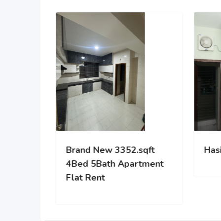
Scion the Liberty
Brand
4Bed 
Flat R