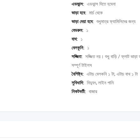
এডভান্স:
এডভান্স দিতে হবেনা
ভাড়া হবে:
মার্চ থেকে
ভাড়া দেয়া হবে:
শুধুমাত্র ফ্যামিলিদের জন্য
বেডরুম:
১
বাথ:
১
বেলকুনি:
১
সজ্জিত:
সজ্জিত নয়। শুধু বাড়ি / ফ্লাট ভাড়া 
সম্পূর্ণ টাইলস
বৈশিষ্ট্য:
এটাচ বেলকনি ১ টা, এটাচ বাথ ১ টা
সুবিধাদি:
বিদ্যুৎ, লাইন পানি
নিকটবর্তী:
বাজার