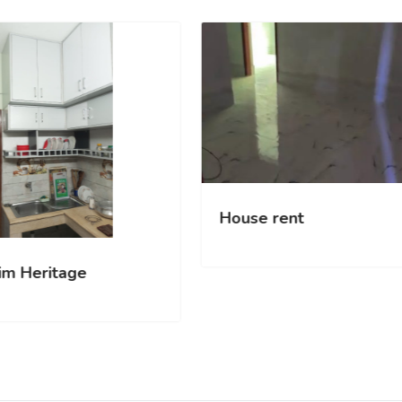
 New 3352.sqft
Hasim Heritage
5Bath Apartment
ent