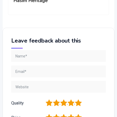
Hasim Heritage
Leave feedback about this
1
2
3
4
5
Quality