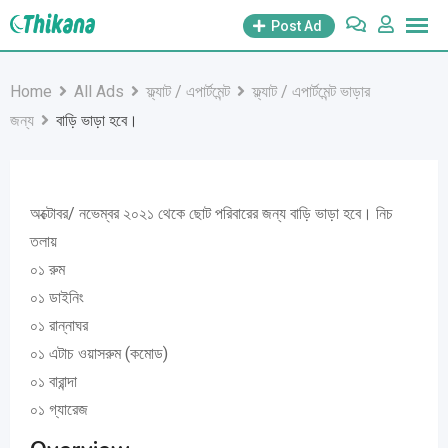
Skip
Post Ad
to
content
Home
All Ads
ফ্ল্যাট / এপার্টমেন্ট
ফ্ল্যাট / এপার্টমেন্ট ভাড়ার
জন্য
বাড়ি ভাড়া হবে।
অক্টোবর/ নভেম্বর ২০২১ থেকে ছোট পরিবারের জন্য বাড়ি ভাড়া হবে। নিচ
তলায়
০১ রুম
০১ ডাইনিং
০১ রান্নাঘর
০১ এটাচ ওয়াসরুম (কমোড)
০১ বারান্দা
০১ গ্যারেজ