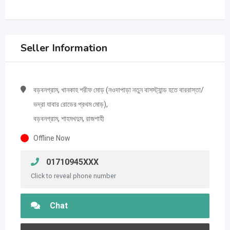
Seller Information
বড়বনগ্রাম, খানকাহ শরীফ মোড় (নওদাপাড়া নতুন বাসস্ট্যান্ড হতে বাররাস্তা/
ভদ্রা যাবার রোডের প্রথম মোড়),
বড়বনগ্রাম, শাহমখদুম, রাজশাহী
Offline Now
01710945XXX
Click to reveal phone number
Chat