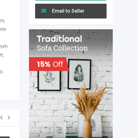
Email to Seller
হবে,
ভাড়া
 ড্রইং
টা,
নি