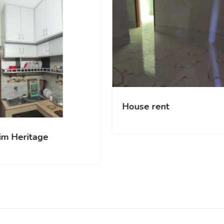
 3352.sqft
Hasim Heritage
h Apartment