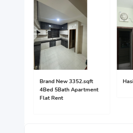
Scion the Liberty
Brand New
4Bed 5Bat
Flat Rent