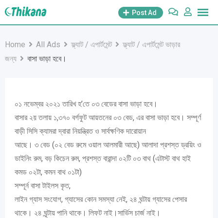
Skip
Post Ad
to
content
Home
All Ads
ফ্ল্যাট / এপার্টমেন্ট
ফ্ল্যাট / এপার্টমেন্ট ভাড়ার
জন্য
বাসা ভাড়া হবে।
০১ নভেম্বর ২০২১ তারিখ হ’তে ০৩ বেডের বাসা ভাড়া হবে।
বাসার ২য় তলায় ১,৩৭০ বর্গফুট আয়তনের ০৩ বেড, এর বাসা ভাড়া হবে। সম্পূর্ণ
বাড়ী সিসি ক্যামরা দ্বারা নিয়ন্ত্রিত ও সার্বক্ষণিক দারোয়ান
আছে। ৩ বেড (০২ বেড রুমে ওয়াল আলমারী আছে) আলাদা প্রশস্ত ড্রয়িং ও
ডাইনিং রুম, বড় কিচেন রুম, প্রশস্ত বারান্দা ০২টি ০৩ বাথ (এটাস্ট বাথ হাই
কমড ০২টা, কমন বাথ ০১টা)
সম্পূর্ন বাসা টাইলস কৃত,
লাইন গ্যাস সংযোগ, গ্যাসের কোন সমস্যা নেই, ২৪ ঘন্টায় গ্যাসের পেসার
থাকে। ২৪ ঘৃন্টায় পানি থাকে। লিফট নাই।সার্ভিস চার্জ নাই।