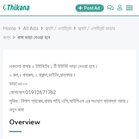
Skip
Post Ad
to
content
Home
All Ads
ফ্ল্যাট / এপার্টমেন্ট
ফ্ল্যাট / এপার্টমেন্ট ভাড়ার
জন্য
বাসা ভাড়া দেওয়া হবে
একতলা বাসার ২ ইউনিটের ১ টি ইউনিট ভাড়া দেওয়া হবে।
২ রুম,২ বাথরুম, ২ বারান্দা,ডাইনিং,রান্নাঘর।
ভাড়া:৬৫০০
যোগাযোগ:01912671762
সুবিধা : বিশাল গ্যারেজ,খাবার পানি, এসি,আইপিএস এর সংযোগ ব্যাবস্থা আছে।
নতুন বাসা
Overview