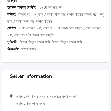
বেলকুনি:
২
ফ্ল্যাটের আয়তন (বর্গফুট):
১১50 স্ক য়ার ভিট
সজ্জিত:
সজ্জিত নয়। শুধু বাড়ি / ফ্লাট ভাড়া হবে, সম্পূর্ণ টাইলস, সজ্জিত নয়। শুধু
বাড়ি / ফ্লাট ভাড়া হবে, সম্পূর্ণ টাইলস
বৈশিষ্ট্য:
এটাচ বেলকনি ১ টা, এটাচ বাথ ১ টা, ড্রইং কাম ডাইনিং, এটাচ বেলকনি
১ টা, এটাচ বাথ ১ টা, ড্রইং কাম ডাইনিং
সুবিধাদি:
কিচেন, বিদ্যুৎ, লাইন পানি, কিচেন, বিদ্যুৎ, লাইন পানি
নিকটবর্তী:
বাজার, বাজার
Seller Information
লক্ষীপুর, ভাটাপাড়া, হিমালয় বরফ ফ্যাক্টরির বিপরীত পাশে
লক্ষীপুর, রাজপাড়া, রাজশাহী