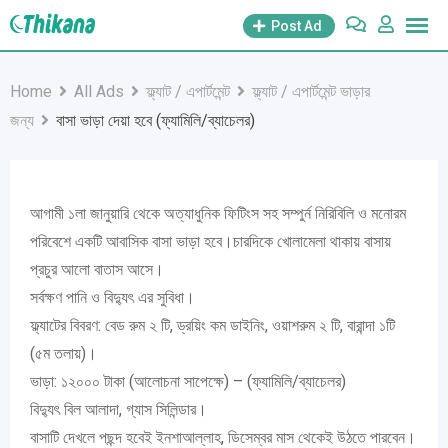
Skip
Post Ad
to
content
Home
All Ads
ফ্ল্যাট / এপার্টমেন্ট
ফ্ল্যাট / এপার্টমেন্ট ভাড়ার
জন্য
বাসা ভাড়া দেয়া হবে (ফ্যামিলি/ব্যাচেলর)
আগামী ১লা জানুয়ারি থেকে অত্যাধুনিক ফিটিংস সহ সম্পুর্ন নিরিবিলি ও মনোরম
পরিবেশে একটি আবাসিক বাসা ভাড়া হবে।চারদিকে খোলামেলা থাকায় বাসায়
প্রচুর আলো বাতাস আসে।
সর্বক্ষণ পানি ও বিদ্যুৎ এর সুবিধা।
ফ্ল্যাটের বিবরণ: বেড রুম ২ টি, ড্রয়িং কম ডাইনিং, ওয়াশরুম ২ টি, বারান্দা ১টি
(৫ম তলায়)।
ভাড়া: ১‌২০০০ টাকা (আলোচনা সাপেক্ষে) – (ফ্যামিলি/ব্যাচেলর)
বিদ্যুৎ বিল আলাদা, গ্যাস সিলিন্ডার।
বাসাটি দেখলে পছন্দ হবেই ইনশাআল্লাহ, ডিসেম্বর মাস থেকেই উঠতে পারবেন।