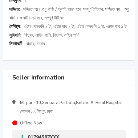
বেলকুনি:
১
সজ্জিত:
সজ্জিত নয়। শুধু বাড়ি / ফ্লাট ভাড়া হবে, সম্পূর্ণ টাইলস, সজ্জিত নয়। শুধু
বাড়ি / ফ্লাট ভাড়া হবে, সম্পূর্ণ টাইলস
বৈশিষ্ট্য:
এটাচ বেলকনি ১ টা, এটাচ বাথ ১ টা, এটাচ বেলকনি ১ টা, এটাচ বাথ ১ টা
সুবিধাদি:
বিদ্যুৎ, লাইন পানি, বিদ্যুৎ, লাইন পানি
নিকটবর্তী:
বাজার, বাজার
Seller Information
Mirpur - 10,Senpara Parbota,Behind Al Helal Hospital
সেকশন ১০, মিরপুর, ঢাকা
Offline Now
01794587XXX