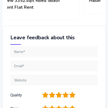
th
Hasim Heritage
Leave feedback about this
1
2
3
4
5
Quality