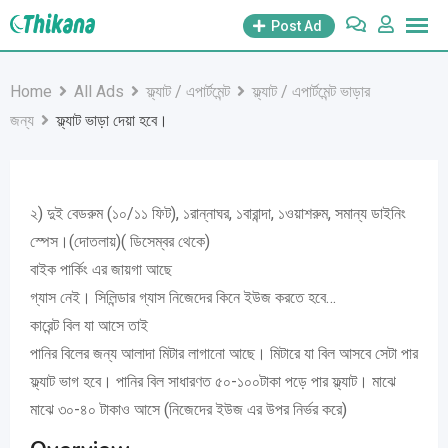
Skip
Post Ad
to
content
Home
All Ads
ফ্ল্যাট / এপার্টমেন্ট
ফ্ল্যাট / এপার্টমেন্ট ভাড়ার
জন্য
ফ্ল্যাট ভাড়া দেয়া হবে।
২) দুই বেডরুম (১০/১১ ফিট), ১রান্নাঘর, ১বারান্দা, ১ওয়াশরুম, সমান্য ডাইনিং
স্পেস।(দোতলায়)( ডিসেম্বর থেকে)
বাইক পার্কিং এর জায়গা আছে
গ্যাস নেই। সিলিন্ডার গ্যাস নিজেদের কিনে ইউজ করতে হবে…
কারেন্ট বিল যা আসে তাই
পানির বিলের জন্য আলাদা মিটার লাগানো আছে। মিটারে যা বিল আসবে সেটা পার
ফ্ল্যাট ভাগ হবে। পানির বিল সাধারণত ৫০-১০০টাকা পড়ে পার ফ্ল্যাট। মাঝে
মাঝে ৩০-৪০ টাকাও আসে (নিজেদের ইউজ এর উপর নির্ভর করে)