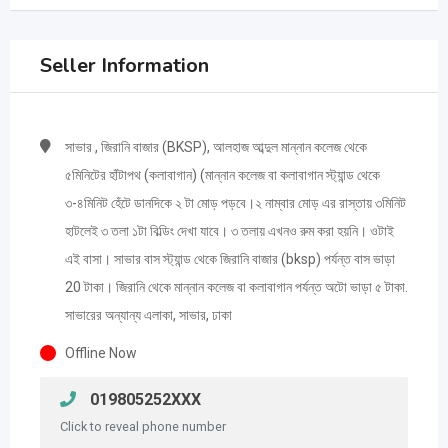
Seller Information
সাভার , জিরানি বাজার (BKSP), আলহাজ আব্দুল মান্নান কলেজ থেকে
৫মিনিটের হাঁটাপথ (কলাবাগান) (মান্নান কলেজ বা কলাবাগান স্ট্যান্ড থেকে
৩-৪মিনিট হেঁটে ডানদিকে ২ টা মোড় পড়বে।২ নাম্বার মোড় এর রাস্তায় ৩মিনিট
হাটলেই ৩ তলা ১টা বিল্ডিং দেখা যাবে। ৩ তলায় এখনও রুম করা হয়নি। ওটাই
এই বাসা। সাভার বাস স্ট্যান্ড থেকে জিরানি বাজার (bksp) পর্যন্ত বাস ভাড়া
20 টাকা। জিরানি থেকে মান্নান কলেজ বা কলাবাগান পর্যন্ত অটো ভাড়া ৫ টাকা.
সাভারের অন্যান্য এলাকা, সাভার, ঢাকা
Offline Now
019805252XXX
Click to reveal phone number