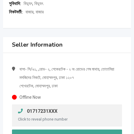
সুবিধাদি:
বিদ্যুৎ, বিদ্যুৎ
নিকটবর্তী:
বাজার, বাজার
Seller Information
বাসা- সি/৬১, ,রোড- ২, শেকেরটেক - ২ নং রোডের শেষ মাথায়, তোতামিয়া
মসজিদের নিকটে, মোহাম্মদপুর, ঢাকা ১২০৭
শেখেরটেক, মোহাম্মদপুর, ঢাকা
Offline Now
01717231XXX
Click to reveal phone number