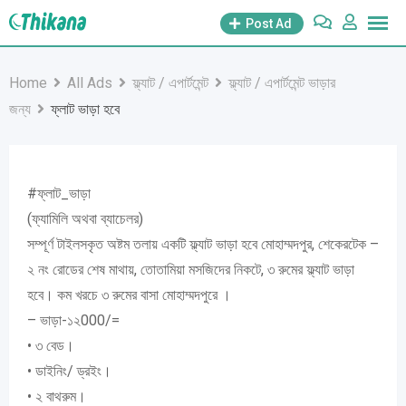
Skip
Post Ad
to
content
Home
All Ads
ফ্ল্যাট / এপার্টমেন্ট
ফ্ল্যাট / এপার্টমেন্ট ভাড়ার
জন্য
ফ্লাট ভাড়া হবে
#ফ্লাট_ভাড়া
(ফ্যামিলি অথবা ব্যাচেলর)
সম্পূর্ণ টাইলসকৃত অষ্টম তলায় একটি ফ্ল্যাট ভাড়া হবে মোহাম্মদপুর, শেকেরটেক –
২ নং রোডের শেষ মাথায়, তোতামিয়া মসজিদের নিকটে, ৩ রুমের ফ্ল্যাট ভাড়া
হবে। কম খরচে ৩ রুমের বাসা মোহাম্মদপুরে ।
– ভাড়া-১২000/=
• ৩ বেড।
• ডাইনিং/ ড্রইং।
• ২ বাথরুম।