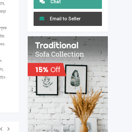
Chat
হবে,
ভাড়া
Email to Seller
 পৃথক
টাচ
পেস
ুৎ
ান,
লাইন