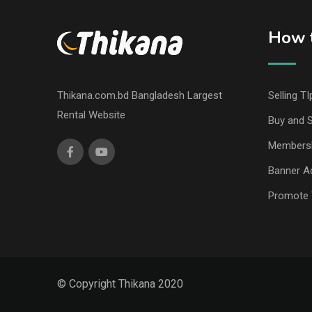
How t
Thikana.com.bd Bangladesh Largest
Selling TI
Rental Website
Buy and S
Members
Banner Ad
Promote 
© Copyright Thikana 2020