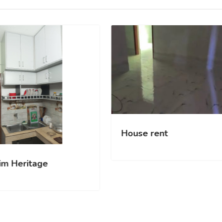
352.sqft
Hasim Heritage
Apartment