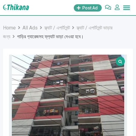
Skip
Post Ad
to
content
Home
All Ads
ফ্ল্যাট / এপার্টমেন্ট
ফ্ল্যাট / এপার্টমেন্ট ভাড়ার
জন্য
গাড়ির গ‍্যারেজসহ ফ্ল‍্যাট ভাড়া দেওয়া হবে।