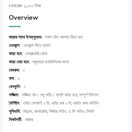
▪গ‍্যারেজ ২,০০০ টাকা
Overview
ভাড়ার সাথে ইনক্লুডেড:
সকল বিল আলাদা দিতে হবে
এডভান্স:
এডভান্স দিতে হবেনা
ভাড়া হবে:
ফেব্রুয়ারি থেকে
ভাড়া দেয়া হবে:
শুধুমাত্র ফ্যামিলিদের জন্য
বেডরুম:
৩
বাথ:
৩
বেলকুনি:
২
সজ্জিত:
সজ্জিত নয়। শুধু বাড়ি / ফ্লাট ভাড়া হবে, সম্পূর্ণ টাইলস
বৈশিষ্ট্য:
এটাচ বেলকনি ২ টা, এটাচ বাথ ২ টা, ড্রইং কাম ডাইনিং
সুবিধাদি:
বিদ্যুৎ, জেনারেটর, গিজার লাইন, এ সি লাইন, লিফট
নিকটবর্তী:
বাজার