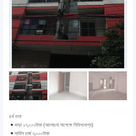
৪র্থ তলা
ভাড়া ১৭,০০০টাকা (আলোচনা সাপেক্ষ‍ে শিথিলযোগ্য)
সার্ভিস চার্জ ৩,০০০টাকা