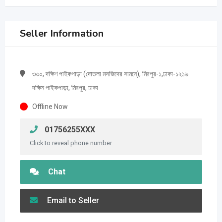
Seller Information
৩৩০, দক্ষিণ পাইকপাড়া (দোতলা মসজিদের সামনে), মিরপুর-১,ঢাকা-১২১৬
দক্ষিন পাইকপাড়া, মিরপুর, ঢাকা
Offline Now
01756255XXX
Click to reveal phone number
Chat
Email to Seller