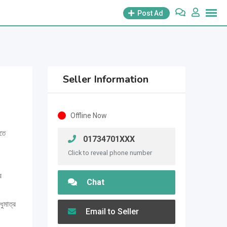
Post Ad
Seller Information
Offline Now
তে
01734701XXX
Click to reveal phone number
র
Chat
ধুমাত্র
Email to Seller