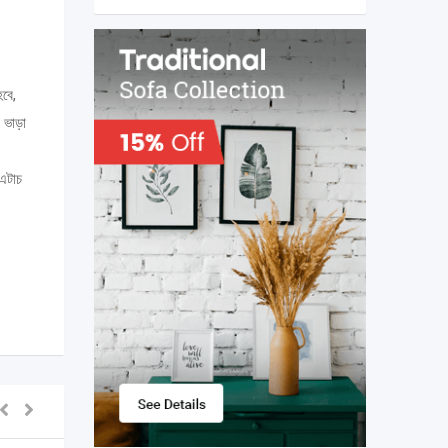
হবে,
 ভাড়া
এটাচ