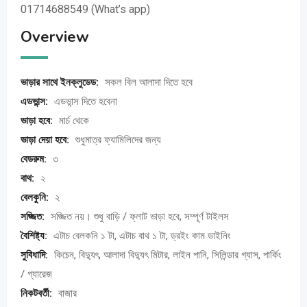
01714688549 (What’s app)
Overview
ভাড়ার সাথে ইনক্লুডেড:
সকল বিল আলাদা দিতে হবে
এডভান্স:
এডভান্স দিতে হবেনা
ভাড়া হবে:
মার্চ থেকে
ভাড়া দেয়া হবে:
শুধুমাত্র ফ্যামিলিদের জন্য
বেডরুম:
৩
বাথ:
২
বেলকুনি:
২
সজ্জিত:
সজ্জিত নয়। শুধু বাড়ি / ফ্লাট ভাড়া হবে, সম্পূর্ণ টাইলস
বৈশিষ্ট্য:
এটাচ বেলকনি ১ টা, এটাচ বাথ ১ টা, ড্রইং কাম ডাইনিং
সুবিধাদি:
কিচেন, বিদ্যুৎ, আলাদা বিদ্যুৎ মিটার, লাইন পানি, সিলিন্ডার গ্যাস, পার্কিং
/ গ্যারেজ
নিকটবর্তী:
বাজার