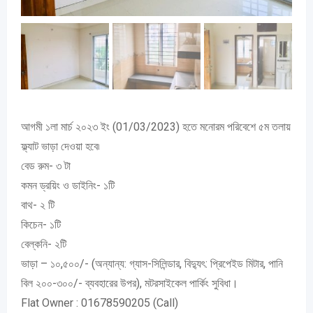
আগমী ১লা মার্চ ২০২৩ ইং (01/03/2023) হতে মনোরম পরিবেশে ৫ম তলায়
ফ্ল্যাট ভাড়া দেওয়া হবে৷
বেড রুম- ৩ টা
কমন ড্রয়িং ও ডাইনিং- ১টি
বাথ- ২ টি
কিচেন- ১টি
বেল্কনি- ২টি
ভাড়া – ১০,৫০০/- (অন্যান্য: গ্যাস-সিলিন্ডার, বিদ্যুৎ: প্রিপেইড মিটার, পানি
বিল ২০০-৩০০/- ব্যবহারের উপর), মটরসাইকেল পার্কিং সুবিধা।
Flat Owner : 01678590205 (Call)