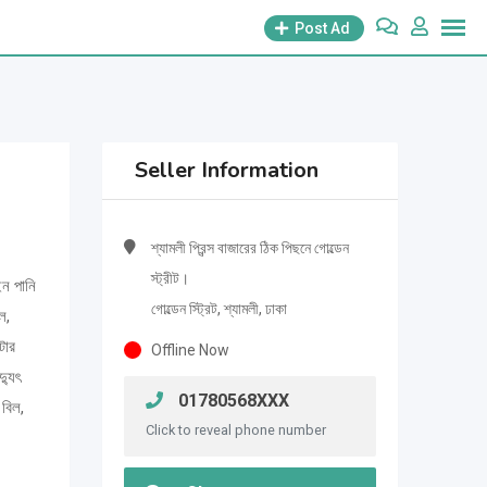
Post Ad
Seller Information
শ্যামলী প্রিন্স বাজারের ঠিক পিছনে গোল্ডেন
স্ট্রীট।
ইন পানি
গোল্ডেন স্ট্রিট, শ্যামলী, ঢাকা
ল,
টার
Offline Now
্যুৎ
01780568XXX
 বিল,
Click to reveal phone number