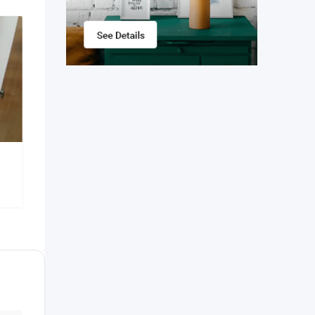
টু-লেট উত্তরা