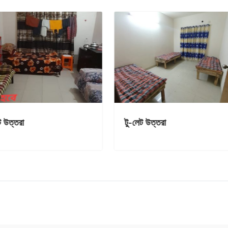
ন্য পাঁচ তলা বাসায়
টু-লেট উত্তরা
বা স্টুডেট আবশ্যক।