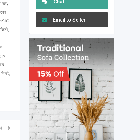
Chat
া হবে,
াসের
Email to Seller
রুম/সিট
েবিনেট,
ইন
্যুৎ
টার
, লিফট,