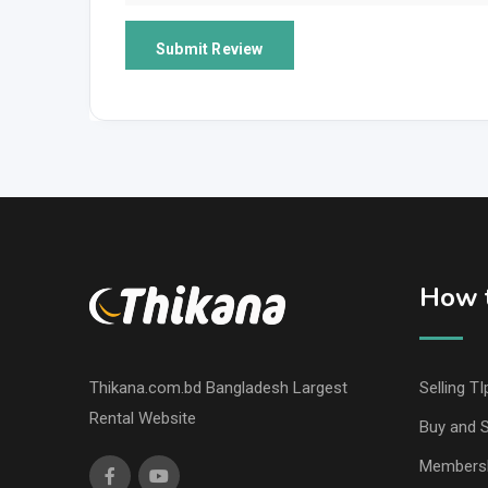
How t
Thikana.com.bd Bangladesh Largest
Selling TI
Rental Website
Buy and S
Members