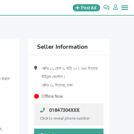
Post Ad
Seller Information
সেক্টর ১১, রোড ৩, বাড়ি ২০। ৩৬৫ উত্তরা
উইমেন্স হোস্টেল।
ে করতে
সেক্টর ১১, উত্তরা, ঢাকা
Offline Now
01847304XXX
Click to reveal phone number
ল,