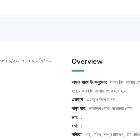
Overview
য় তলায় ১/২/৩ জনের রুমে সিট ভাড়া
ভাড়ার সাথে ইনক্লুডেড:
সকল বিল আলাদা প
হবে, সকল বিল আলাদা পে করতে হবে
এডভান্স:
এডভান্স দিতে হবেনা
ভাড়া হবে:
নভেম্বর থেকে, নভেম্বর থেকে
রুম:
১
বাথ:
১
সজ্জিত:
খাট, টেবিল, সম্পূর্ণ টাইলস, খাট, টেবি