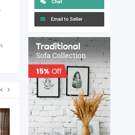
Chat
/
Email to Seller
ে,