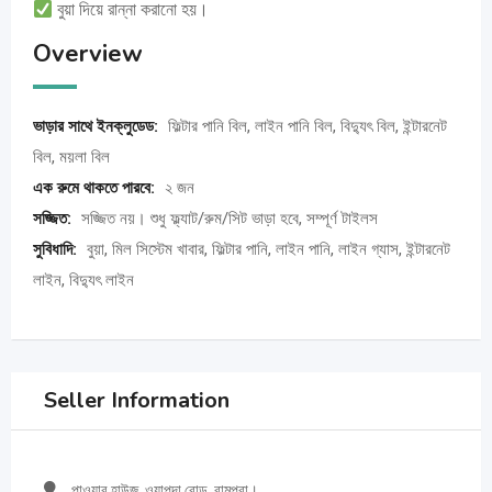
বুয়া দিয়ে রান্না করানো হয়।
Overview
ভাড়ার সাথে ইনক্লুডেড:
ফিল্টার পানি বিল, লাইন পানি বিল, বিদ্যুৎ বিল, ইন্টারনেট
বিল, ময়লা বিল
এক রুমে থাকতে পারবে:
২ জন
সজ্জিত:
সজ্জিত নয়। শুধু ফ্ল্যাট/রুম/সিট ভাড়া হবে, সম্পূর্ণ টাইলস
সুবিধাদি:
বুয়া, মিল সিস্টেম খাবার, ফিল্টার পানি, লাইন পানি, লাইন গ্যাস, ইন্টারনেট
লাইন, বিদ্যুৎ লাইন
Seller Information
পাওয়ার হাউজ, ওয়াপদা রোড, রামপুরা।