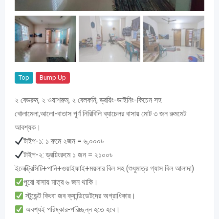
Top
Bump Up
২ বেডরুম, ২ ওয়াশরুম, ২ বেলকনি, ড্রয়িং-ডাইনিং-কিচেন সহ
খোলামেলা,আলো-বাতাস পূর্ণ নিরিবিলি ব্যাচেলর বাসায় মোট ৩ জন রুমমেট
আবশ্যক।
টাইপ-১: ১ রুমে ২জন = ৬,০০০৳
টাইপ-২: ড্রয়িংরুমে ১ জন = ২১০০৳
ইলেক্ট্রিসিটি+পানি+ওয়াইফাই+ময়লার বিল সহ (শুধুমাত্র গ্যাস বিল আলাদা)
পুরো বাসায় মাত্র ৬ জন থাকি।
স্টুডেন্ট কিংবা জব ক্যান্ডিডেটদের অগ্রাধিকার।
অবশ্যই পরিষ্কার-পরিচ্ছন্ন হতে হবে।