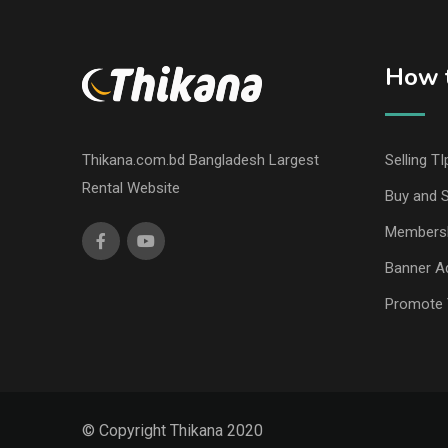
How t
Thikana.com.bd Bangladesh Largest
Selling TI
Rental Website
Buy and S
Members
Banner Ad
Promote 
© Copyright Thikana 2020