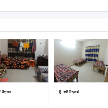
 পাঁচ তলা বাসায়
টু-লেট উত্তরা
 স্টুডেট আবশ্যক।