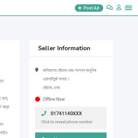
Post Ad
Seller Information
মালিবাগের মৌচাক মোড় সংলগ্ন আধুনিক
এ্যাপার্টমেন্ট বাসায়।
তে
মৌচাক, ঢাকা
া হবে,
Offline Now
ট ভাড়া
01741140XXX
Click to reveal phone number
যুৎ
 লাইন