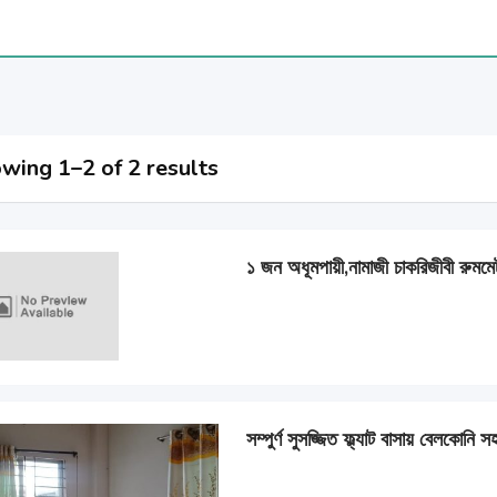
wing 1–2 of 2 results
১ জন অধূমপায়ী,নামাজী চাকরিজীবী রুম
সম্পুর্ণ সুসজ্জিত ফ্ল্যাট বাসায় বেলকোন