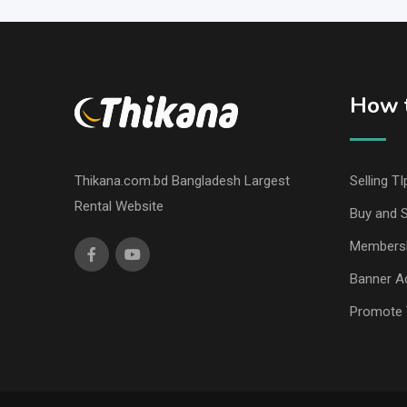
How t
Thikana.com.bd Bangladesh Largest
Selling TI
Rental Website
Buy and S
Members
Banner Ad
Promote 