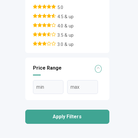
5.0
4.5 & up
4.0 & up
3.5 & up
3.0 & up
Price Range
Apply Filters