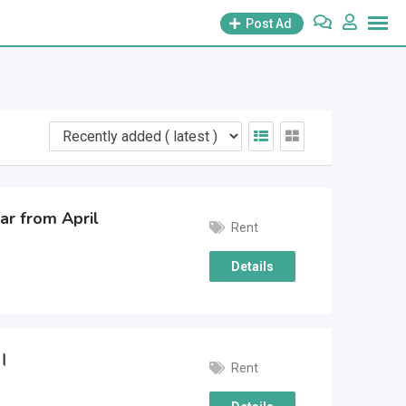
Post Ad
ar from April
Rent
Details
ে।
Rent