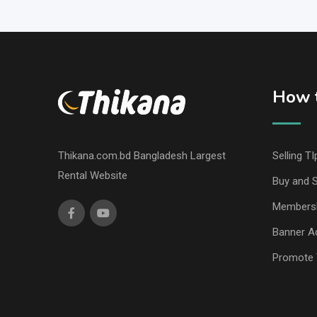
How t
Thikana.com.bd Bangladesh Largest
Selling TI
Rental Website
Buy and S
Members
Banner Ad
Promote 