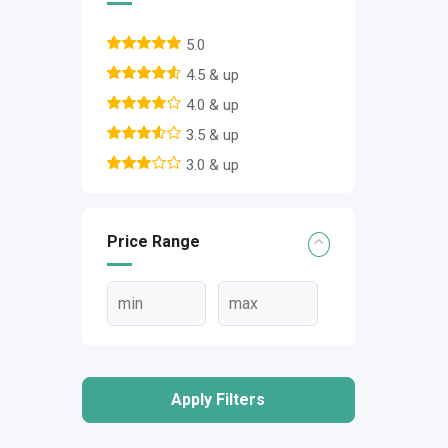
5.0
4.5 & up
4.0 & up
3.5 & up
3.0 & up
Price Range
Apply Filters