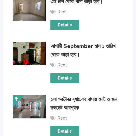
এই মাস থেকে বাসা ভাড়া হবে।
Rent
Details
আগামী September মাস ১ তারিখ
থেকে ভাড়া হবে।
Rent
Details
১লা অক্টোবর ব্যাচেলর বাসায় মোট ৩ জন
রুমমেট আবশ্যক
Rent
Details