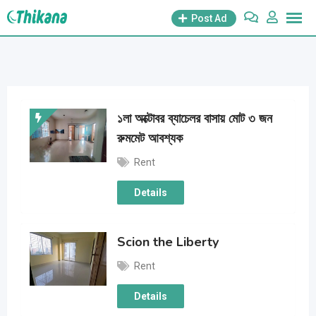
Skip
Post Ad
to
content
১লা অক্টোবর ব্যাচেলর বাসায় মোট ৩ জন
রুমমেট আবশ্যক
Rent
Details
Scion the Liberty
Rent
Details