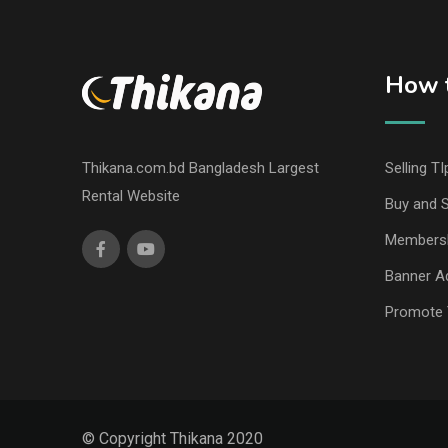
How t
Thikana.com.bd Bangladesh Largest
Selling TI
Rental Website
Buy and S
Members
Banner Ad
Promote 
© Copyright Thikana 2020