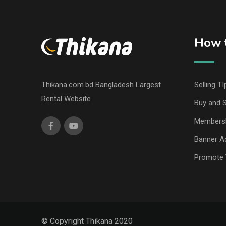
How t
Thikana.com.bd Bangladesh Largest
Selling TI
Rental Website
Buy and S
Members
Banner Ad
Promote 
© Copyright Thikana 2020