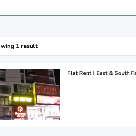
wing 1 result
Flat Rent। East & South F