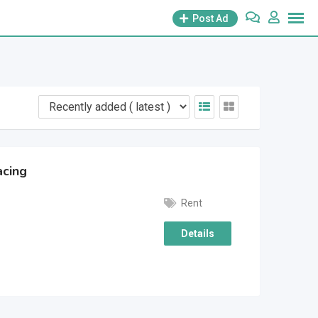
Post Ad
acing
Rent
Details