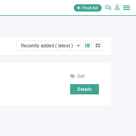
Post Ad
Sell
Details