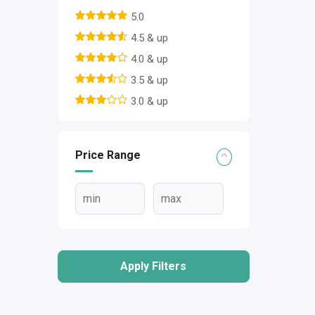
5.0
4.5 & up
4.0 & up
3.5 & up
3.0 & up
Price Range
Apply Filters