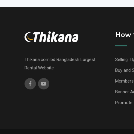
How t
Thikana.com.bd Bangladesh Largest
Selling TI
Rental Website
Buy and S
Members
Banner Ad
Promote 