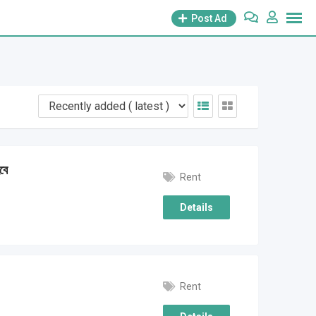
Post Ad
বে
Rent
Details
Rent