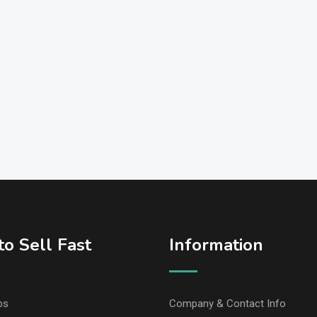
o Sell Fast
Information
ps
Company & Contact Info