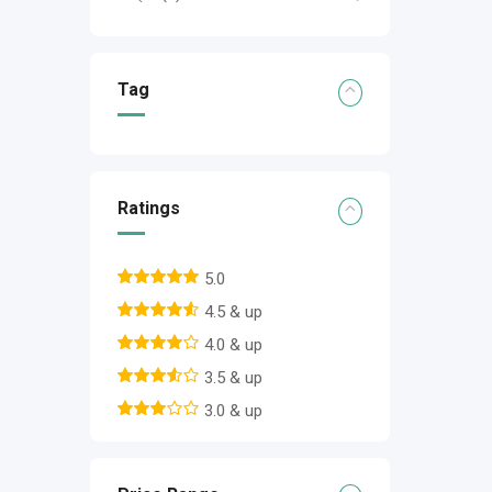
Tag
Ratings
5.0
4.5 & up
4.0 & up
3.5 & up
3.0 & up