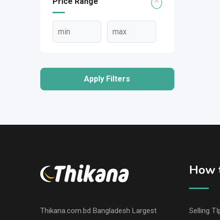
Price Range
Apply Filters
How t
Thikana.com.bd Bangladesh Largest
Selling TI